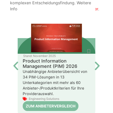
komplexen Entscheidungsfindung. Weitere
Informationen zu unseren PURs finden Sie
hier
.
Stand:
November 2025
Stand:
N
Product Information
Inter
Management (PIM) 2026
(IoT)
Unabhängige Anbieterübersicht von
Unabhä
34 PIM-Lösungen in 13
21 IoT
Unterkategorien mit mehr als 60
Unterk
Anbieter-/Produktkriterien für Ihre
Anbiete
Providerauswahl.
Provid
Engineering Solutions
Engi
ZUM ANBIETERVERGLEICH
ZUM 