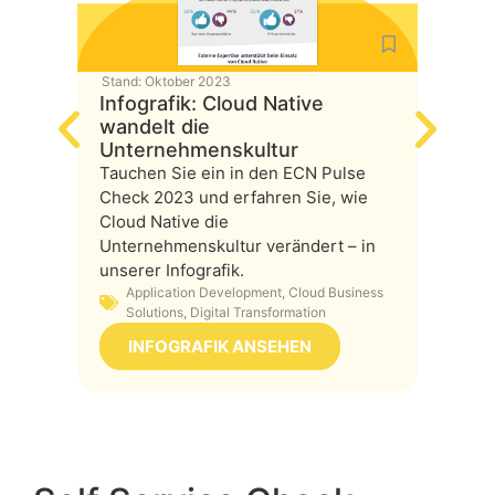
Stand:
Oktober 2023
Stand:
A
Infografik: Cloud Native
Infog
wandelt die
Cloud
Unternehmenskultur
Tauchen Sie ein in den ECN Pulse
Wie si
Check 2023 und erfahren Sie, wie
Home-O
Cloud Native die
Untern
Unternehmenskultur verändert – in
sie in 
unserer Infografik.
Clou
Application Development
,
Cloud Business
Tran
Solutions
,
Digital Transformation
IN
INFOGRAFIK ANSEHEN