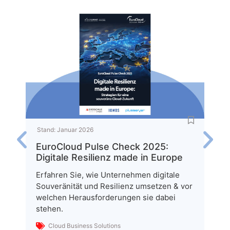
Stan
Stand:
Januar 2026
Edg
Öst
EuroCloud Pulse Check 2025:
Erf
Digitale Resilienz made in Europe
KI u
Erfahren Sie, wie Unternehmen digitale
Aus
Souveränität und Resilienz umsetzen & vor
Ges
welchen Herausforderungen sie dabei
inwi
stehen.
Infr
vora
Cloud Business Solutions