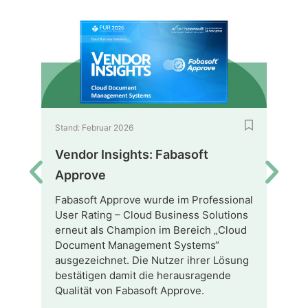
Stand: Februar 2026
Sta
Vendor Insights: Fabasoft
Ve
Approve
Im 
dur
Fabasoft Approve wurde im Professional
Rat
User Rating – Cloud Business Solutions
(PU
erneut als Champion im Bereich „Cloud
PRO
Document Management Systems“
„Ma
ausgezeichnet. Die Nutzer ihrer Lösung
ber
(ME
bestätigen damit die herausragende
Bew
Qualität von Fabasoft Approve.