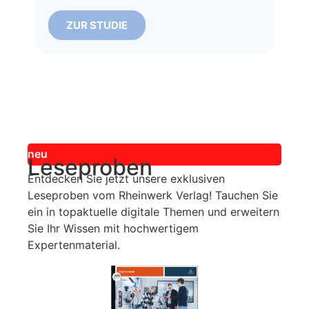
I
ZUR STUDIE
neu
Leseproben
Entdecken Sie jetzt unsere exklusiven
Leseproben vom Rheinwerk Verlag! Tauchen Sie
ein in topaktuelle digitale Themen und erweitern
Sie Ihr Wissen mit hochwertigem
Expertenmaterial.