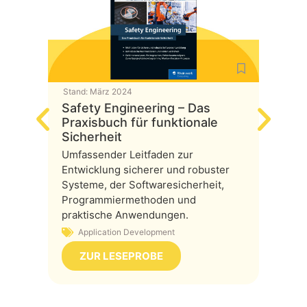
Stand:
März 2024
Stand:
O
Safety Engineering – Das
SAP a
Praxisbuch für funktionale
SAP au
Sicherheit
eine u
Umfassender Leitfaden zur
Cloud-
Entwicklung sicherer und robuster
mit Hy
Systeme, der Softwaresicherheit,
und di
Programmiermethoden und
Lösung
praktische Anwendungen.
IT-T
Application Development
ZUR LESEPROBE
ZU