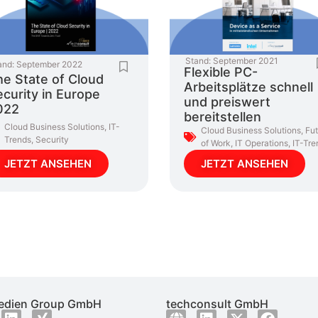
Stand:
September 2021
and:
September 2022
Flexible PC-
e State of Cloud
Arbeitsplätze schnell
curity in Europe
und preiswert
022
bereitstellen
Cloud Business Solutions
,
IT-
Cloud Business Solutions
,
Fut
Trends
,
Security
of Work
,
IT Operations
,
IT-Tre
JETZT ANSEHEN
JETZT ANSEHEN
dien Group GmbH
techconsult GmbH