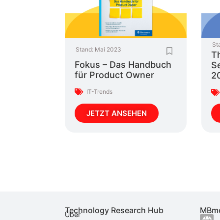
St
Stand:
Mai 2023
Th
Fokus – Das Handbuch
Se
für Product Owner
2
IT-Trends
JETZT ANSEHEN
Technology Research Hub
MBme
Über