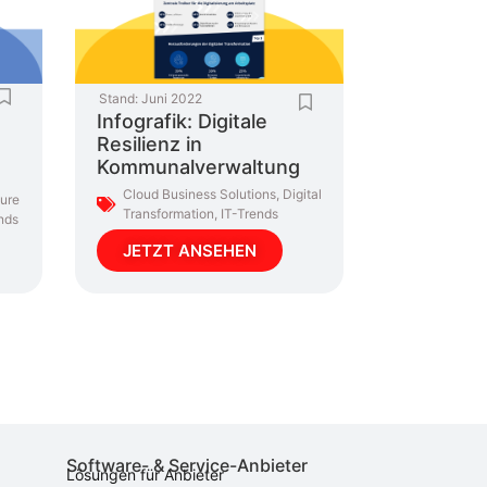
Stand:
Juni 2022
Infografik: Digitale
Resilienz in
Kommunalverwaltung
Cloud Business Solutions
,
Digital
ure
Transformation
,
IT-Trends
nds
JETZT ANSEHEN
Software- & Service-Anbieter
Lösungen für Anbieter