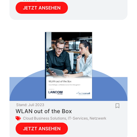
JETZT ANSEHEN
Stand:
Juli 2023
WLAN out of the Box
Cloud Business Solutions
,
IT-Services
,
Netzwerk
JETZT ANSEHEN