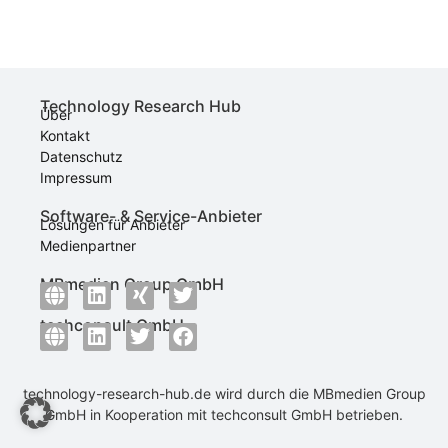
Technology Research Hub
Über
Kontakt
Datenschutz
Impressum
Software- & Service-Anbieter
Lösungen für Anbieter
Medienpartner
MBmedien Group GmbH
techconsult GmbH
technology-research-hub.de wird durch die
MBmedien Group
GmbH
in Kooperation mit
techconsult GmbH
betrieben.