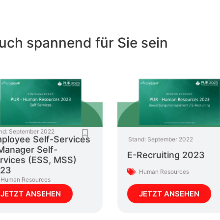
uch spannend für Sie sein
nd:
September 2022
ployee Self-Services
Stand:
September 2022
Manager Self-
E-Recruiting 2023
rvices (ESS, MSS)
23
Human Resources
Human Resources
JETZT ANSEHEN
JETZT ANSEHEN