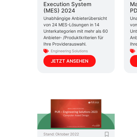
Execution System
Ma
(MES) 2024
PD
Unabhängige Anbieterübersicht
Una
von 24 MES-Lösungen in 14
von
Unterkategorien mit mehr als 60
Unt
Anbieter- /Produktkriterien für
Anb
Ihre Providerauswahl.
Ihr
Engineering Solutions
JETZT ANSEHEN
Stand:
Oktober 2022