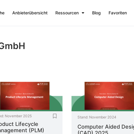
che
Anbieterübersicht
Ressourcen
Blog
Favoriten
 GmbH
nd:
November 2025
Stand:
November 2024
oduct Lifecycle
Computer Aided Desi
nagement (PLM)
(CAD) 2025