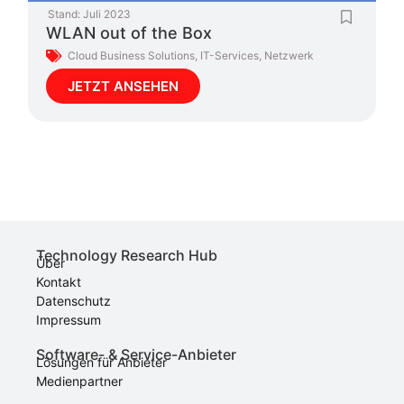
Stand:
Juli 2023
WLAN out of the Box
Cloud Business Solutions
,
IT-Services
,
Netzwerk
JETZT ANSEHEN
Technology Research Hub
Über
Kontakt
Datenschutz
Impressum
Software- & Service-Anbieter
Lösungen für Anbieter
Medienpartner