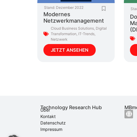
Stand:
Dezember 2022
Sta
Modernes
Do
Netzwerkmanagement
Ma
Cloud Business Solutions
,
Digital
(D
Transformation
,
IT-Trends
,
Netzwerk
JETZT ANSEHEN
Technology Research Hub
MBme
Über
Kontakt
Datenschutz
Impressum