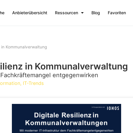
che
Anbieterübersicht
Ressourcen
Blog
Favoriten
enz in Kommunalverwaltung
esilienz in Kommunalverwaltung
m Fachkräftemangel entgegenwirken
formation
,
IT-Trends