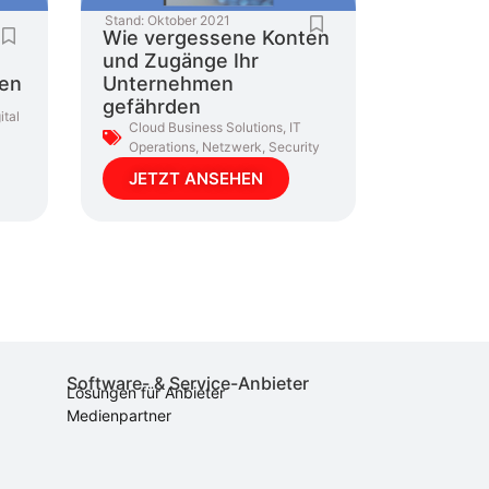
Stand:
Oktober 2021
Wie vergessene Konten
und Zugänge Ihr
en
Unternehmen
gefährden
ital
Cloud Business Solutions
,
IT
Operations
,
Netzwerk
,
Security
JETZT ANSEHEN
Software- & Service-Anbieter
Lösungen für Anbieter
Medienpartner