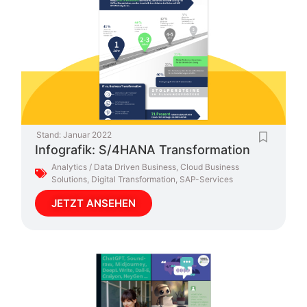
Stand:
Januar 2022
Infografik: S/4HANA Transformation
Analytics / Data Driven Business
,
Cloud Business
Solutions
,
Digital Transformation
,
SAP-Services
JETZT ANSEHEN