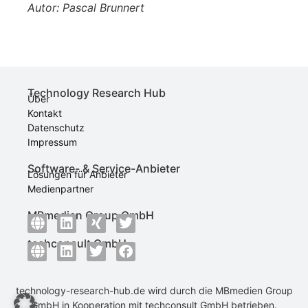
Autor: Pascal Brunnert
Technology Research Hub
Über
Kontakt
Datenschutz
Impressum
Software- & Service-Anbieter
Lösungen für Anbieter
Medienpartner
MBmedien Group GmbH
techconsult GmbH
technology-research-hub.de wird durch die
MBmedien Group
GmbH
in Kooperation mit
techconsult GmbH
betrieben.