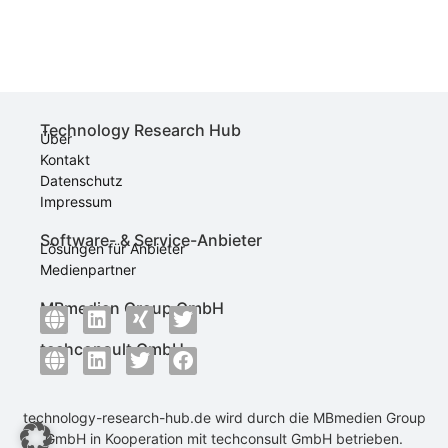
Technology Research Hub
Über
Kontakt
Datenschutz
Impressum
Software- & Service-Anbieter
Lösungen für Anbieter
Medienpartner
MBmedien Group GmbH
techconsult GmbH
technology-research-hub.de wird durch die
MBmedien Group
GmbH
in Kooperation mit
techconsult GmbH
betrieben.