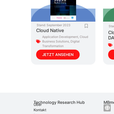
Stand:
September 2023
Sta
Cloud Native
Cl
Application Development
,
Cloud
DA
Business Solutions
,
Digital
Transformation
JETZT ANSEHEN
Technology Research Hub
MBme
Über
Kontakt