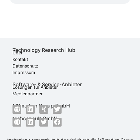
Technology Research Hub
Über
Kontakt
Datenschutz
Impressum
Software- & Service-Anbieter
Lösungen für Anbieter
Medienpartner
MBmedien Group GmbH
techconsult GmbH
technology-research-hub.de wird durch die
MBmedien Group