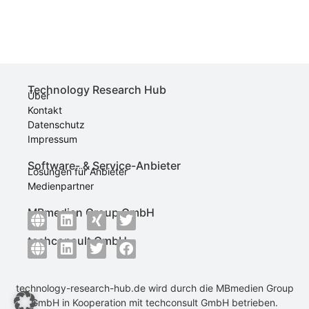
Technology Research Hub
Über
Kontakt
Datenschutz
Impressum
Software- & Service-Anbieter
Lösungen für Anbieter
Medienpartner
MBmedien Group GmbH
techconsult GmbH
technology-research-hub.de wird durch die
MBmedien Group
GmbH
in Kooperation mit
techconsult GmbH
betrieben.