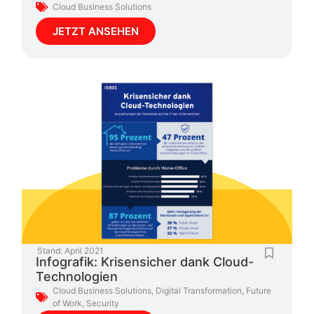
Cloud Business Solutions
JETZT ANSEHEN
Stand:
April 2021
Infografik: Krisensicher dank Cloud-
Technologien
Cloud Business Solutions
,
Digital Transformation
,
Future
of Work
,
Security