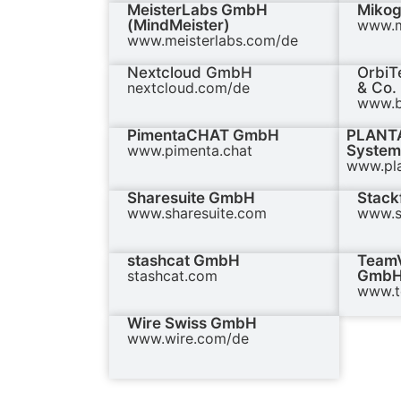
MeisterLabs GmbH
Miko
(MindMeister)
www.m
www.meisterlabs.com/de
Nextcloud GmbH
OrbiT
nextcloud.com/de
& Co.
www.b
PimentaCHAT GmbH
PLANTA
www.pimenta.chat
Syste
www.pla
Sharesuite GmbH
Stack
www.sharesuite.com
www.s
stashcat GmbH
Team
stashcat.com
Gmb
www.t
Wire Swiss GmbH
www.wire.com/de