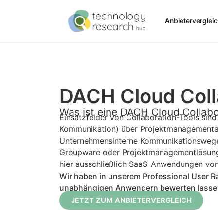
Anbieterverglei
DACH Cloud Coll
Was ist eine DACH Cloud Collab
Einsatzfelder von Collaboration-Tools sin
Kommunikation) über Projektmanagementas
Unternehmensinterne Kommunikationswege st
Groupware oder Projektmanagementlösunge
hier ausschließlich SaaS-Anwendungen von
Wir haben in unserem Professional User 
unabhängigen Anwendern bewerten lassen. S
JETZT ZUM ANBIETERVERGLEICH