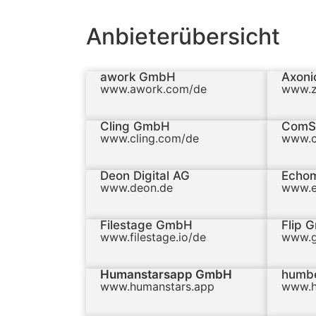
Anbieterübersicht
awork GmbH
Axonic
www.awork.com/de
www.z
Cling GmbH
ComS
www.cling.com/de
www.c
Deon Digital AG
Echo
www.deon.de
www.e
Filestage GmbH
Flip 
www.filestage.io/de
www.g
Humanstarsapp GmbH
humbe
www.humanstars.app
www.h