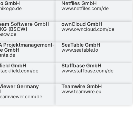
go GmbH
Netfiles GmbH
ikogo.de
www.netfiles.com/de
eam Software GmbH
ownCloud GmbH
 KG (BSCW)
www.owncloud.com/de
scw.de
 Projektmanagement-
SeaTable GmbH
me GmbH
www.seatable.io
nta.de
field GmbH
Staffbase GmbH
tackfield.com/de
www.staffbase.com/de
Viewer Germany
Teamwire GmbH
H
www.teamwire.eu
eamviewer.com/de