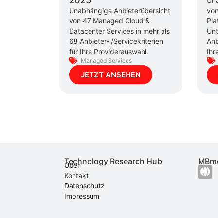
2025
Una
Unabhängige Anbieterübersicht
von
von 47 Managed Cloud &
Pla
Datacenter Services in mehr als
Unt
68 Anbieter- /Servicekriterien
Anb
für Ihre Providerauswahl.
Ihr
Managed Services
JETZT ANSEHEN
Technology Research Hub
MBme
Über
Kontakt
Datenschutz
Impressum