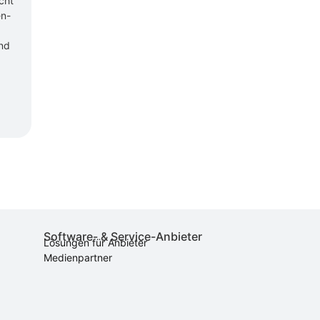
cht
en-
und
Software- & Service-Anbieter
Lösungen für Anbieter
Medienpartner