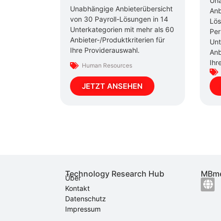
Un
Unabhängige Anbieterübersicht
Anb
von 30 Payroll-Lösungen in 14
Lös
Unterkategorien mit mehr als 60
Per
Anbieter-/Produktkriterien für
Unt
Ihre Providerauswahl.
Anb
Ihr
Human Resources
JETZT ANSEHEN
Technology Research Hub
MBme
Über
Kontakt
Datenschutz
Impressum