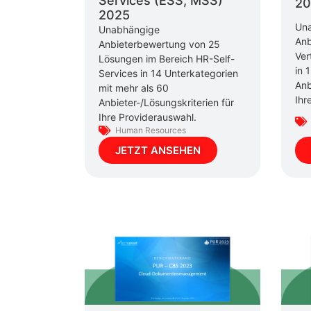
Services (ESS, MSS)
20
2025
Un
Unabhängige
Anb
Anbieterbewertung von 25
Ver
Lösungen im Bereich HR-Self-
in 
Services in 14 Unterkategorien
Anb
mit mehr als 60
Ihr
Anbieter-/Lösungskriterien für
Ihre Providerauswahl.
Human Resources
JETZT ANSEHEN