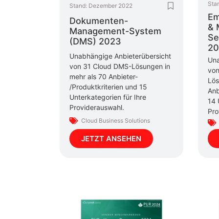
Sta
Stand:
Dezember 2022
Em
Dokumenten-
& 
Management-System
Se
(DMS) 2023
20
Unabhängige Anbieterübersicht
Una
von 31 Cloud DMS-Lösungen in
von
mehr als 70 Anbieter-
Lös
/Produktkriterien und 15
Anb
Unterkategorien für Ihre
14 
Providerauswahl.
Pro
Cloud Business Solutions
JETZT ANSEHEN