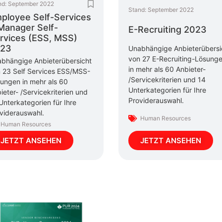
nd:
September 2022
Stand:
September 2022
ployee Self-Services
Manager Self-
E-Recruiting 2023
rvices (ESS, MSS)
23
Unabhängige Anbieterübersi
von 27 E-Recruiting-Lösung
bhängige Anbieterübersicht
in mehr als 60 Anbieter-
 23 Self Services ESS/MSS-
/Servicekriterien und 14
ungen in mehr als 60
Unterkategorien für Ihre
ieter- /Servicekriterien und
Providerauswahl.
Unterkategorien für Ihre
viderauswahl.
Human Resources
Human Resources
JETZT ANSEHEN
JETZT ANSEHEN