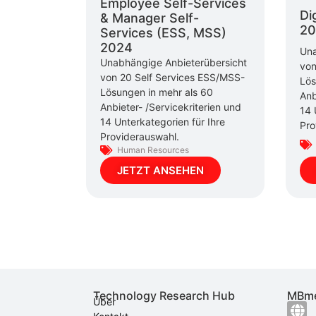
Employee Self-Services
Di
& Manager Self-
20
Services (ESS, MSS)
2024
Una
Unabhängige Anbieterübersicht
von
von 20 Self Services ESS/MSS-
Lös
Lösungen in mehr als 60
Anb
Anbieter- /Servicekriterien und
14 
14 Unterkategorien für Ihre
Pro
Providerauswahl.
Human Resources
JETZT ANSEHEN
Technology Research Hub
MBme
Über