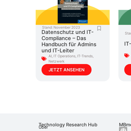
Stand:
November 2023
Datenschutz und IT-
Sta
Compliance – Das
IT
Handbuch für Admins
und IT-Leiter
AI
,
IT Operations
,
IT-Trends
,
Netzwerk
JETZT ANSEHEN
Technology Research Hub
MBme
Über