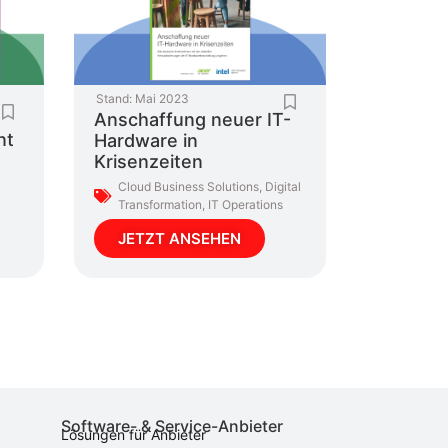
Stand:
Mai 2023
Anschaffung neuer IT-
nt
Hardware in
Krisenzeiten
Cloud Business Solutions
,
Digital
Transformation
,
IT Operations
JETZT ANSEHEN
Software- & Service-Anbieter
Lösungen für Anbieter