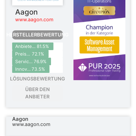
Aagon
www.aagon.com
HERSTELLERBEWERTUNG
Anbieterzufriedenheit
81.5%
Preis- und Bezugsmodelle
72.1%
Service & Support
76.9%
Innovation
73.5%
LÖSUNGSBEWERTUNG
ÜBER DEN
ANBIETER
Aagon
www.aagon.com