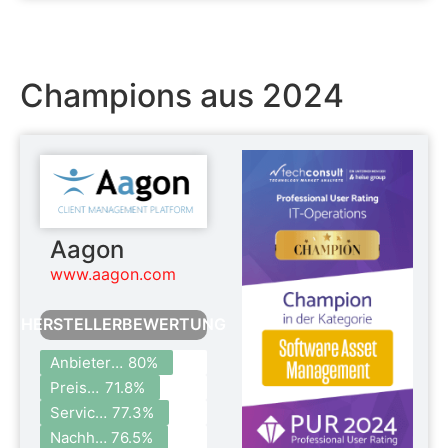
Champions aus 2024
Aagon
www.aagon.com
HERSTELLERBEWERTUNG
Anbieterzufriedenheit
80%
Preis- und Bezugsmodelle
71.8%
Service & Support
77.3%
Nachhaltigkeit
76.5%