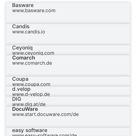
Basware
www.basware.com
Candis
www.candis.io
Ceyoniq
www.ceyoniq.com
Comarch
www.comarch.de
Coupa
www.coupa.com
d.velop
www.d-velop.de
DIG
www.dig.at/de
DocuWare
www.start.docuware.com/de
easy software
www.easy-software.com/de