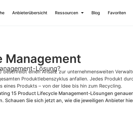
che
Anbieterübersicht
Ressourcen
Blog
Favoriten
le Management
 Management-Lösung?
 beschreibt einen Ansatz zur unternehmensweiten Verwaltu
gesamten Produktlebenszyklus anfallen. Jedes Produkt dur
 eines Produkts – von der Idee bis hin zum Recycling.
Rating 15 Product Lifecycle Management-Lösungen genaue
chauen Sie sich jetzt an, wie die jeweiligen Anbieter hi