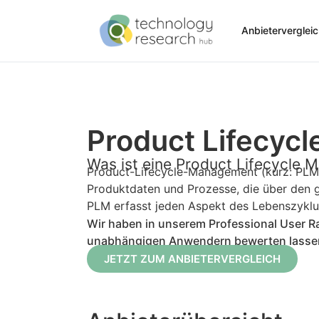
Anbieterverglei
Product Lifecyc
Was ist eine Product Lifecycle
Product-Lifecycle-Management (kurz: PLM)
Produktdaten und Prozesse, die über den 
PLM erfasst jeden Aspekt des Lebenszyklus
Wir haben in unserem Professional User 
unabhängigen Anwendern bewerten lassen. S
JETZT ZUM ANBIETERVERGLEICH