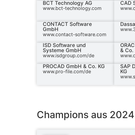
BCT Technology AG
CAD 
www.bct-technology.com
www.c
CONTACT Software
Dassa
GmbH
www.3
www.contact-software.com
ISD Software und
ORACL
Systeme GmbH
& Co.
www.isdgroup.com/de
www.o
PROCAD GmbH & Co. KG
SAP D
www.pro-file.com/de
KG
www.s
Champions aus 2024