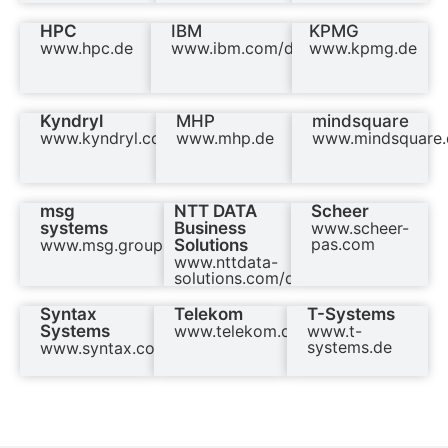
HPC
IBM
KPMG
www.hpc.de
www.ibm.com/de
www.kpmg.de
Kyndryl
MHP
mindsquare
www.kyndryl.com/de
www.mhp.de
www.mindsquare.
msg
NTT DATA
Scheer
systems
Business
www.scheer-
pas.com
www.msg.group
Solutions
www.nttdata-
solutions.com/de/
Syntax
Telekom
T-Systems
Systems
www.telekom.de
www.t-
systems.de
www.syntax.com/fit/de/home