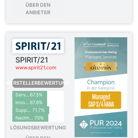
ÜBER DEN
ANBIETER
SPIRIT/21
www.spirit21.com
HERSTELLERBEWERTUNG
Serviceportfolio
67.5%
Innovationen
67.8%
Support
71.7%
Nachhaltigkeit
70%
LÖSUNGSBEWERTUNG