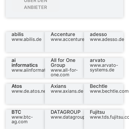
ÜBER DEN
ANBIETER
abilis
Accenture
adesso
www.abilis.de
www.accenture.com/de
www.adesso.de
ai
All for One
arvato
informatics
Group
www.arvato-
systems.de
www.aiinformatics.com
www.all-for-
one.com
Atos
Axians
Bechtle
www.de.atos.net
www.axians.de
www.bechtle.com
BTC
DATAGROUP
Fujitsu
www.btc-
www.datagroup.de
www.tds.fujitsu.
ag.com