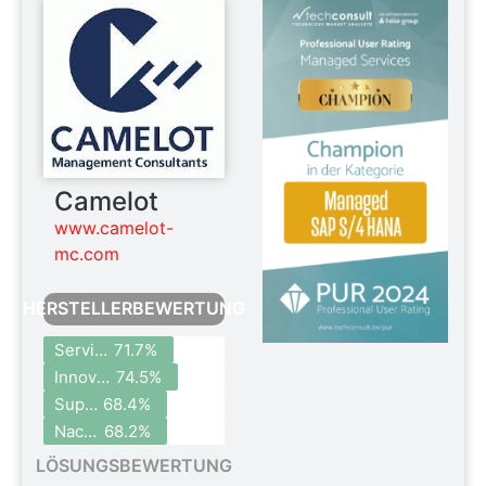
Camelot
www.camelot-
mc.com
HERSTELLERBEWERTUNG
Serviceportfolio
71.7%
Innovationen
74.5%
Support
68.4%
Nachhaltigkeit
68.2%
LÖSUNGSBEWERTUNG