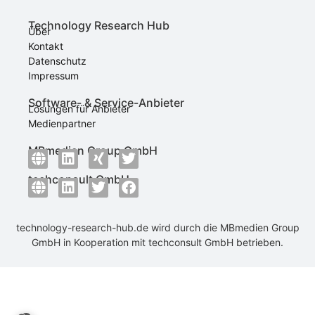
Technology Research Hub
Über
Kontakt
Datenschutz
Impressum
Software- & Service-Anbieter
Lösungen für Anbieter
Medienpartner
MBmedien Group GmbH
techconsult GmbH
technology-research-hub.de wird durch die
MBmedien Group
GmbH
in Kooperation mit
techconsult GmbH
betrieben.