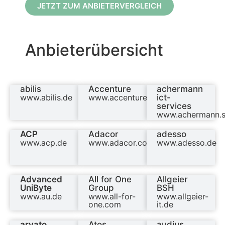
JETZT ZUM ANBIETERVERGLEICH
Anbieterübersicht
abilis
Accenture
achermann
www.abilis.de
www.accenture.com/de
ict-
services
www.achermann.s
ACP
Adacor
adesso
www.acp.de
www.adacor.com
www.adesso.de
Advanced
All for One
Allgeier
UniByte
Group
BSH
www.au.de
www.all-for-
www.allgeier-
one.com
it.de
arvato
Atos
audius