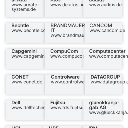
www.arvato-
www.de.atos.net
www.audius.de
systems.de
Bechtle
BRANDMAUER
CANCOM
www.bechtle.com
IT
www.cancom.de
www.brandmauer.de
Capgemini
CompuCom
Computacenter
www.capgemini.com/de
www.compucom.com
www.computacen
CONET
Controlware
DATAGROUP
www.conet.de
www.controlware.de
www.datagroup.
Dell
Fujitsu
glueckkanja-
www.delltechnologies.com/de
www.tds.fujitsu.com
gab AG
www.glueckkanja