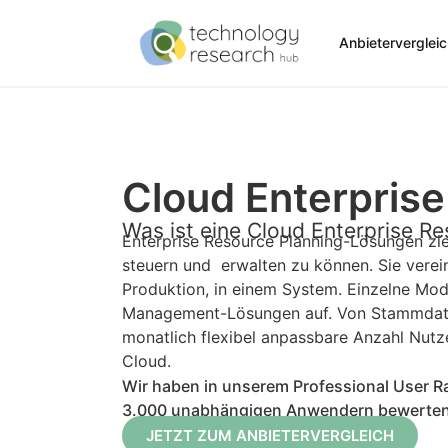
Anbieterverglei
Cloud Enterprise
Was ist eine Cloud Enterprise R
Enterprise Resource Planning-Lösungen zie
steuern und erwalten zu können. Sie verei
Produktion, in einem System. Einzelne M
Management-Lösungen auf. Von Stammdaten
monatlich flexibel anpassbare Anzahl Nut
Cloud.
Wir haben in unserem Professional User 
3.000 unabhängigen Anwendern bewerten las
JETZT ZUM ANBIETERVERGLEICH