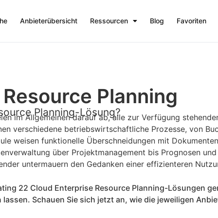
che
Anbieterübersicht
Ressourcen
Blog
Favoriten
 Resource Planning
esource Planning-Lösung?
len im Allgemeinen darauf ab, alle zur Verfügung stehend
nen verschiedene betriebswirtschaftliche Prozesse, von Bu
odule weisen funktionelle Überschneidungen mit Dokument
verwaltung über Projektmanagement bis Prognosen und B
zender untermauern den Gedanken einer effizienteren Nutz
Rating 22 Cloud Enterprise Resource Planning-Lösungen g
sen. Schauen Sie sich jetzt an, wie die jeweiligen Anbie