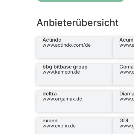
Anbieterübersicht
Actindo
Acuma
www.actindo.com/de
www.a
bbg bitbase group
Coma
www.kameon.de
www.c
deltra
Diama
www.orgamax.de
www.d
exonn
GDI
www.exonn.de
www.g