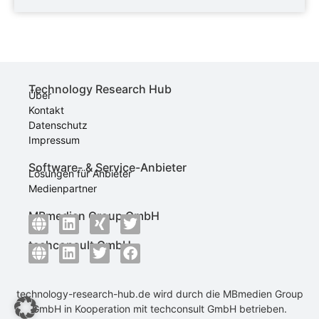
Technology Research Hub
Über
Kontakt
Datenschutz
Impressum
Software- & Service-Anbieter
Lösungen für Anbieter
Medienpartner
MBmedien Group GmbH
techconsult GmbH
technology-research-hub.de wird durch die
MBmedien Group
GmbH
in Kooperation mit
techconsult GmbH
betrieben.