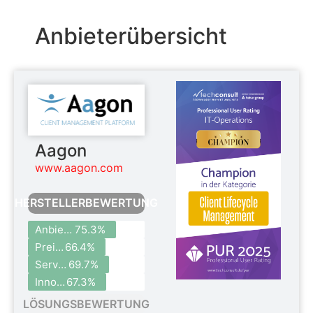
Anbieterübersicht
Aagon
www.aagon.com
HERSTELLERBEWERTUNG
Anbieterzufriedenheit
75.3%
Preis- und Bezugsmodelle
66.4%
Service & Support
69.7%
Innovation
67.3%
LÖSUNGSBEWERTUNG