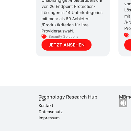
Unabhängige Anbieterübersicht
von
von 26 Endpoint Protection-
Lös
Lösungen in 14 Unterkategorien
mit
mit mehr als 60 Anbieter-
/Pr
/Produktkriterien für Ihre
Pro
Providerauswahl.
Security Solutions
JETZT ANSEHEN
Technology Research Hub
MBme
Über
Kontakt
Datenschutz
Impressum