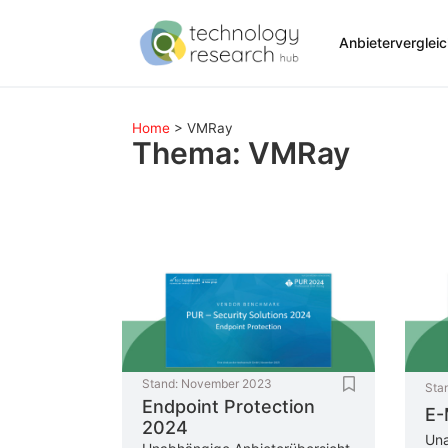
Anbieterverglei
Home
>
VMRay
Thema: VMRay
Stand:
November 2023
Sta
Endpoint Protection
E-
2024
Una