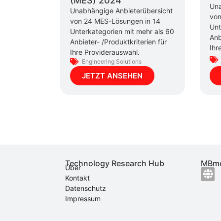
(MES) 2024
Una
Unabhängige Anbieterübersicht
von
von 24 MES-Lösungen in 14
Unt
Unterkategorien mit mehr als 60
Anb
Anbieter- /Produktkriterien für
Ihr
Ihre Providerauswahl.
Engineering Solutions
JETZT ANSEHEN
Technology Research Hub
MBme
Über
Kontakt
Datenschutz
Impressum