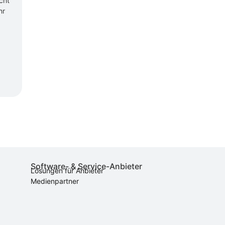
cht
hr
Software- & Service-Anbieter
Lösungen für Anbieter
Medienpartner