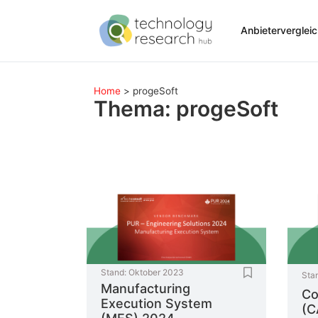
Anbieterverglei
Home
>
progeSoft
Thema: progeSoft
Stand:
Oktober 2023
Sta
Manufacturing
Co
Execution System
(C