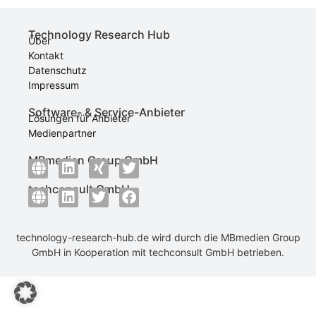
Technology Research Hub
Über
Kontakt
Datenschutz
Impressum
Software- & Service-Anbieter
Lösungen für Anbieter
Medienpartner
MBmedien Group GmbH
techconsult GmbH
technology-research-hub.de wird durch die
MBmedien Group
GmbH
in Kooperation mit
techconsult GmbH
betrieben.