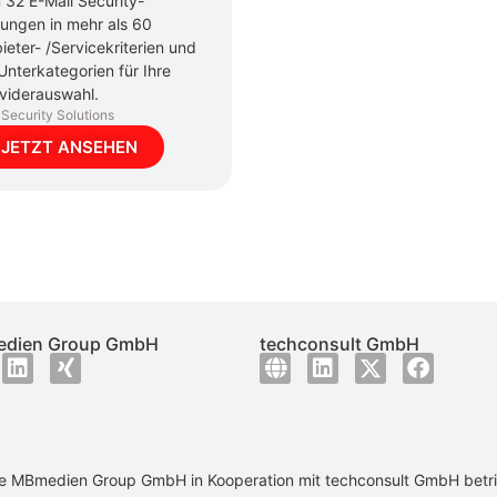
 32 E-Mail Security-
ungen in mehr als 60
ieter- /Servicekriterien und
Unterkategorien für Ihre
viderauswahl.
Security Solutions
JETZT ANSEHEN
dien Group GmbH
techconsult GmbH
ie
MBmedien Group GmbH
in Kooperation mit
techconsult GmbH
betr