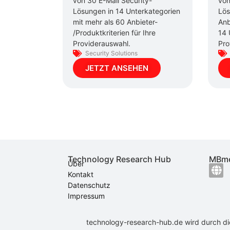
von 30 E-Mail Security-
von
Lösungen in 14 Unterkategorien
Lös
mit mehr als 60 Anbieter-
Anb
/Produktkriterien für Ihre
14 
Providerauswahl.
Pro
Security Solutions
JETZT ANSEHEN
Technology Research Hub
MBme
Über
Kontakt
Datenschutz
Impressum
technology-research-hub.de wird durch d