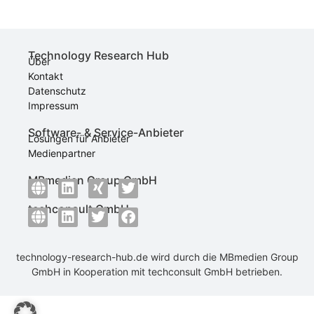
Technology Research Hub
Über
Kontakt
Datenschutz
Impressum
Software- & Service-Anbieter
Lösungen für Anbieter
Medienpartner
MBmedien Group GmbH
techconsult GmbH
technology-research-hub.de wird durch die
MBmedien Group
GmbH
in Kooperation mit
techconsult GmbH
betrieben.