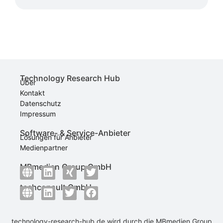
Technology Research Hub
Über
Kontakt
Datenschutz
Impressum
Software- & Service-Anbieter
Lösungen für Anbieter
Medienpartner
MBmedien Group GmbH
techconsult GmbH
technology-research-hub.de wird durch die
MBmedien Group