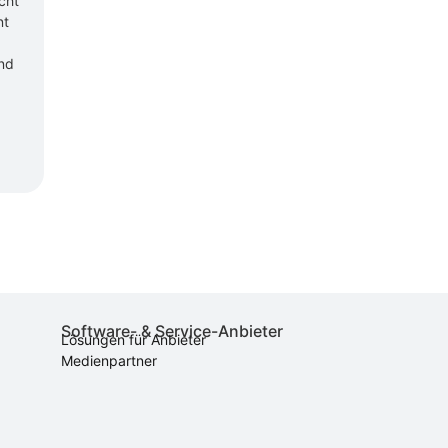
cht
nt
und
Software- & Service-Anbieter
Lösungen für Anbieter
Medienpartner