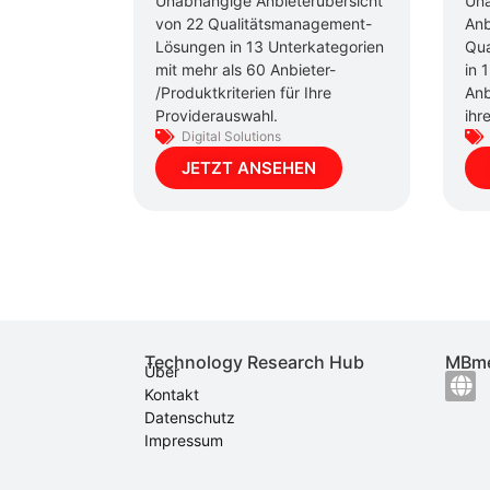
Unabhängige Anbieterübersicht
Un
von 22 Qualitätsmanagement-
Anb
Lösungen in 13 Unterkategorien
Qua
mit mehr als 60 Anbieter-
in 
/Produktkriterien für Ihre
Anb
Providerauswahl.
ihr
Digital Solutions
JETZT ANSEHEN
Technology Research Hub
MBme
Über
Kontakt
Datenschutz
Impressum