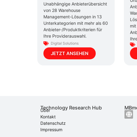
Un
Unabhängige Anbieterübersicht
Anb
von 28 Warehouse
Wa
Management-Lösungen in 13
Lös
Unterkategorien mit mehr als 60
mit
Anbieter-/Produktkriterien für
Anb
Ihre Providerauswahl.
Ihr
Digital Solutions
JETZT ANSEHEN
Technology Research Hub
MBme
Über
Kontakt
Datenschutz
Impressum