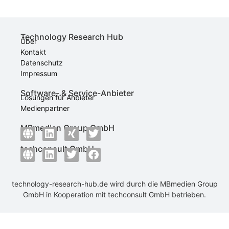
Technology Research Hub
Über
Kontakt
Datenschutz
Impressum
Software- & Service-Anbieter
Lösungen für Anbieter
Medienpartner
MBmedien Group GmbH
techconsult GmbH
technology-research-hub.de wird durch die
MBmedien Group
GmbH
in Kooperation mit
techconsult GmbH
betrieben.