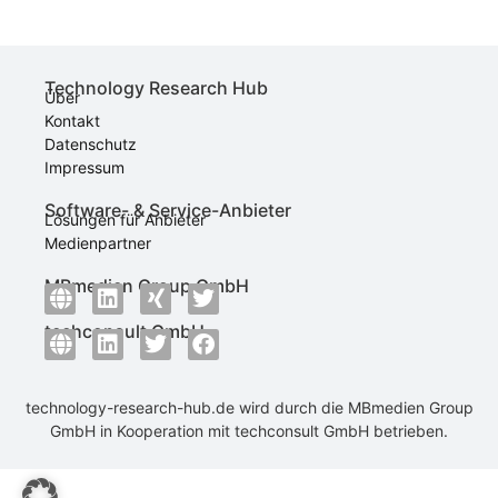
Technology Research Hub
Über
Kontakt
Datenschutz
Impressum
Software- & Service-Anbieter
Lösungen für Anbieter
Medienpartner
MBmedien Group GmbH
techconsult GmbH
technology-research-hub.de wird durch die
MBmedien Group
GmbH
in Kooperation mit
techconsult GmbH
betrieben.