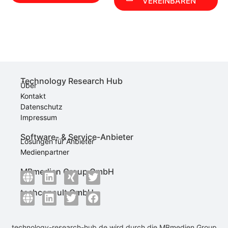
VEREINBAREN
Technology Research Hub
Über
Kontakt
Datenschutz
Impressum
Software- & Service-Anbieter
Lösungen für Anbieter
Medienpartner
MBmedien Group GmbH
techconsult GmbH
technology-research-hub.de wird durch die
MBmedien Group